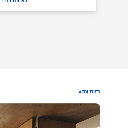
LEGGI DI PIÙ
NOGASTRONOMIA E OSPITALITÀ. UNA DOMANDA ELEVATA, ACCOMP
NEL 2025 LE QUALIFICHE E I DIPLOMI PROFESSIONALI SONO I
PACE DI LEGGERE IL PROBLEMA, INTERVENIRE IN SICUREZZA E 
VEDI TUTTI