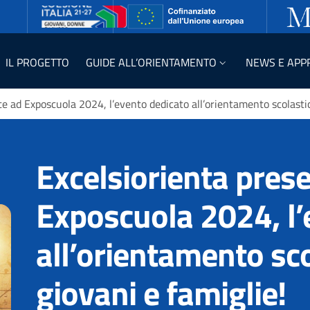
IL PROGETTO
GUIDE ALL’ORIENTAMENTO
NEWS E APP
e ad Exposcuola 2024, l’evento dedicato all’orientamento scolastic
Excelsiorienta pres
Exposcuola 2024, l’
all’orientamento sco
giovani e famiglie!