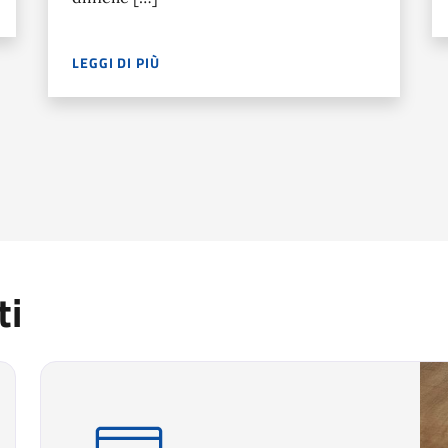
239.410 ENTRATE PER DIPLOMATI NELL’INDIRIZZO TURISMO, E
LEGGI DI PIÙ
QUANDO UN IMPIANTO SI FERMA, SERVE QUALCUNO CA
ti