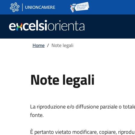
Skip to main content
Go to footer
Home
/
Note legali
Note legali
La riproduzione e/o diffusione parziale o tota
fonte.
È pertanto vietato modificare, copiare, riprodur