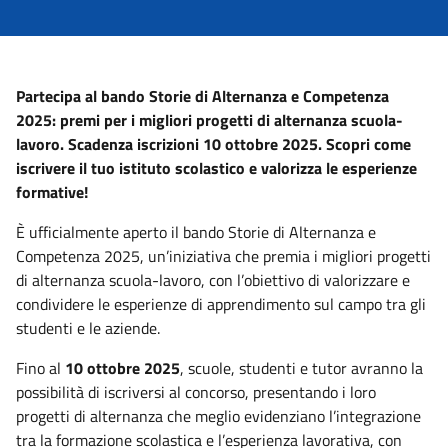
Partecipa al bando Storie di Alternanza e Competenza
2025: premi per i migliori progetti di alternanza scuola-
lavoro. Scadenza iscrizioni 10 ottobre 2025. Scopri come
iscrivere il tuo istituto scolastico e valorizza le esperienze
formative!
È ufficialmente aperto il bando Storie di Alternanza e
Competenza 2025, un’iniziativa che premia i migliori progetti
di alternanza scuola-lavoro, con l’obiettivo di valorizzare e
condividere le esperienze di apprendimento sul campo tra gli
studenti e le aziende.
Fino al
10 ottobre 2025
, scuole, studenti e tutor avranno la
possibilità di iscriversi al concorso, presentando i loro
progetti di alternanza che meglio evidenziano l’integrazione
tra la formazione scolastica e l’esperienza lavorativa, con