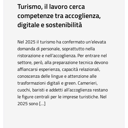
Turismo, il lavoro cerca
competenze tra accoglienza,
digitale e sostenibilità
Nel 2025 il turismo ha confermato un’elevata
domanda di personale, soprattutto nella
ristorazione e nell’accoglienza. Per entrare nel
settore, però, alla preparazione tecnica devono
affiancarsi esperienza, capacità relazionali,
conoscenza delle lingue e attenzione alle
trasformazioni digitali e green. Camerieri,
cuochi, baristi e addetti all’accoglienza restano
le figure centrali per le imprese turistiche. Nel
2025 sono […]