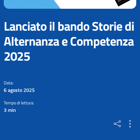
Lanciato il bando Storie di
Alternanza e Competenza
2025
Bando Storie di Alternanza e Co
Data:
6 agosto 2025
Tempo di lettura:
3 min