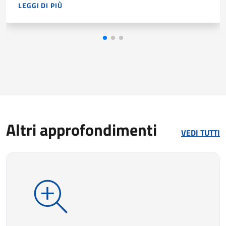
LEGGI DI PIÙ
NEL 2025 LE IMPRESE HANNO PROGRAMMATO 239.410 ENTR
Altri approfondimenti
VEDI TUTTI