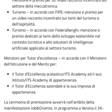
settore della meccatronica.
Turismo – in accordo con FIPE: menzione e premio per
un video racconto incentrato sui temi del turismo e
dell’ospitalità.
Turismo – in accordo con Federalberghi: menzione e
premio dedicati ai temi dello sviluppo sostenibile nel
contesto turistico e alle soluzioni di intelligenza
artificiale applicate al settore turismo.
Menzioni per Tutor d’eccellenza – in accordo con il Ministero
dell’Istruzione e del Merito per:
il Tutor d’Eccellenza scolastico/ITS Academy ed il suo
Istituto/ITS Academy di appartenenza.
il Tutor d’Eccellenza aziendale e la sua impresa di
appartenenza.
La cerimonia di premiazione avverrà nell’ambito della
manifestazione Job&Orienta, in programma a Verona il 26-