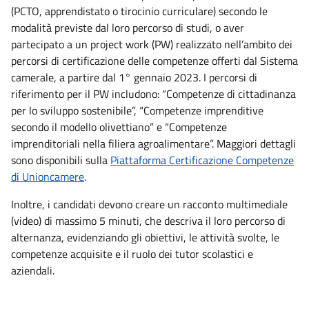
(PCTO, apprendistato o tirocinio curriculare) secondo le
modalità previste dal loro percorso di studi, o aver
partecipato a un project work (PW) realizzato nell’ambito dei
percorsi di certificazione delle competenze offerti dal Sistema
camerale, a partire dal 1° gennaio 2023. I percorsi di
riferimento per il PW includono: “Competenze di cittadinanza
per lo sviluppo sostenibile”, “Competenze imprenditive
secondo il modello olivettiano” e “Competenze
imprenditoriali nella filiera agroalimentare”. Maggiori dettagli
sono disponibili sulla
Piattaforma Certificazione Competenze
di Unioncamere
.
Inoltre, i candidati devono creare un racconto multimediale
(video) di massimo 5 minuti, che descriva il loro percorso di
alternanza, evidenziando gli obiettivi, le attività svolte, le
competenze acquisite e il ruolo dei tutor scolastici e
aziendali.