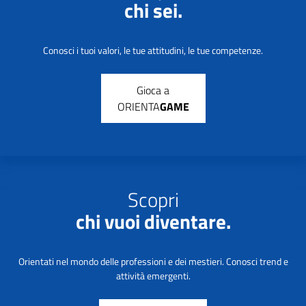
chi sei.
Conosci i tuoi valori, le tue attitudini, le tue competenze.
Gioca a
ORIENTA
GAME
Scopri
chi vuoi diventare.
Orientati nel mondo delle professioni e dei mestieri. Conosci trend e
attività emergenti.