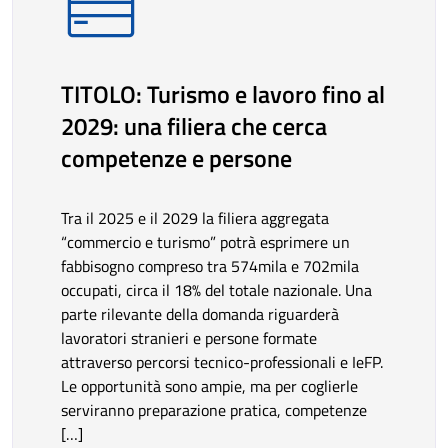
TITOLO: Turismo e lavoro fino al
2029: una filiera che cerca
competenze e persone
Tra il 2025 e il 2029 la filiera aggregata
“commercio e turismo” potrà esprimere un
fabbisogno compreso tra 574mila e 702mila
occupati, circa il 18% del totale nazionale. Una
parte rilevante della domanda riguarderà
lavoratori stranieri e persone formate
attraverso percorsi tecnico-professionali e IeFP.
Le opportunità sono ampie, ma per coglierle
serviranno preparazione pratica, competenze
[…]