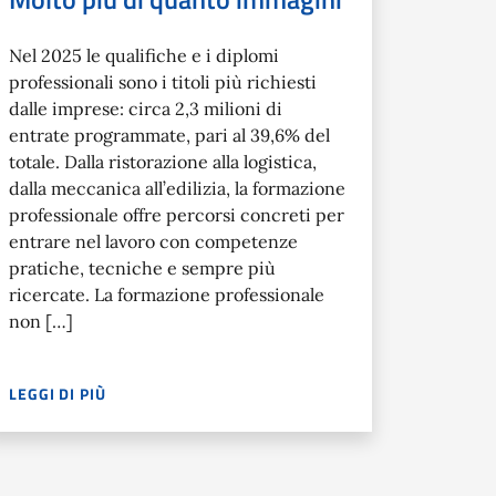
Nel 2025 le qualifiche e i diplomi
professionali sono i titoli più richiesti
dalle imprese: circa 2,3 milioni di
entrate programmate, pari al 39,6% del
totale. Dalla ristorazione alla logistica,
dalla meccanica all’edilizia, la formazione
professionale offre percorsi concreti per
entrare nel lavoro con competenze
pratiche, tecniche e sempre più
ricercate. La formazione professionale
non […]
LEGGI DI PIÙ
NOGASTRONOMIA E OSPITALITÀ. UNA DOMANDA ELEVATA, ACCOMP
NEL 2025 LE QUALIFICHE E I DIPLOMI PROFESSIONALI SONO I
PACE DI LEGGERE IL PROBLEMA, INTERVENIRE IN SICUREZZA E 