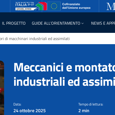
IL PROGETTO
GUIDE ALL’ORIENTAMENTO
NEWS E APP
i di macchinari industriali ed assimilati
Meccanici e montato
industriali ed assimi
LA PROFESSIONE DEL
Data:
Tempo di lettura:
24 ottobre 2025
2 min