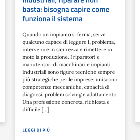
basta: bisogna capire come
funziona il sistema
Quando un impianto si ferma, serve
qualcuno capace di leggere il problema,
intervenire in sicurezza e rimettere in
moto la produzione. I riparatori e
manutentori di macchinari e impianti
industriali sono figure tecniche sempre
più strategiche per le imprese: uniscono
competenze meccaniche, capacità di
diagnosi, problem solving e adattamento.
Una professione concreta, richiesta e
difficile […]
239.410 ENTRATE PER DIPLOMATI NELL’INDIRIZZO TURISMO, E
LEGGI DI PIÙ
QUANDO UN IMPIANTO SI FERMA, SERVE QUALCUNO CA