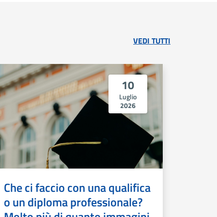
VEDI TUTTI
10
Luglio
2026
Che ci faccio con una qualifica
o un diploma professionale?
Molto più di quanto immagini