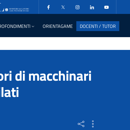
ROFONDIMENTI
ORIENTAGAME
DOCENTI / TUTOR
ri di macchinari
lati
 MESE
- Scegli una profess